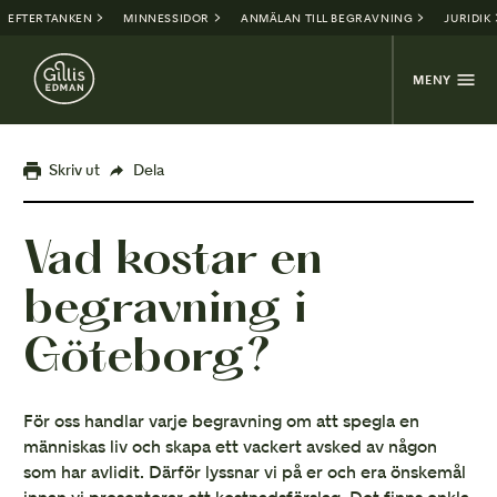
EFTERTANKEN
MINNESSIDOR
ANMÄLAN TILL BEGRAVNING
JURIDIK
MENY
Skriv ut
Dela
Vad kostar en
begravning i
Göteborg?
För oss handlar varje begravning om att spegla en
människas liv och skapa ett vackert avsked av någon
som har avlidit. Därför lyssnar vi på er och era önskemål