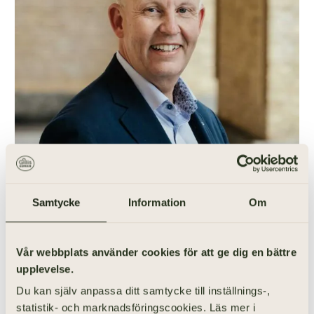
Samtycke
Information
Om
031-355 40 61
Vår webbplats använder cookies för att ge dig en bättre
Vill du anordna en begravning i
upplevelse.
Göteborg? Prata med mig!
Du kan själv anpassa ditt samtycke till inställnings-,
ANDERS LEVIN
statistik- och marknadsföringscookies. Läs mer i
Begravningsentreprenör