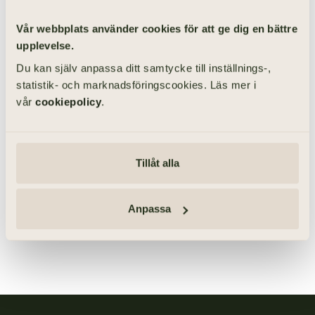
Vår webbplats använder cookies för att ge dig en bättre
upplevelse.
Du kan själv anpassa ditt samtycke till inställnings-,
statistik- och marknadsföringscookies. Läs mer i
vår
cookiepolicy
.
031-355 40 68
Vill du framföra något specifikt
till oss? Ring mig.
Tillåt alla
HÅKAN FRIBERG
Affärsområdeschef
Anpassa