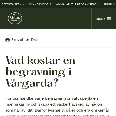
EFTERTANKEN
MINNESSIDOR
ANMÄLAN TILL BEGRAVNING
JURIDIK
MENY
Skriv ut
Dela
Vad kostar en
begravning i
Vårgårda?
För oss handlar varje begravning om att spegla en
människas liv och skapa ett vackert avsked av någon
som har avlidit. Därför lyssnar vi på er och era önskemål