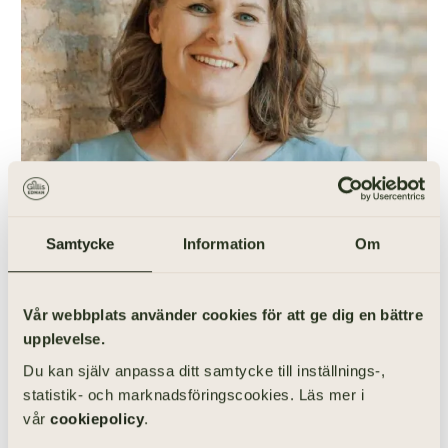
Samtycke
Information
Om
Vår webbplats använder cookies för att ge dig en bättre
Vill du anordna en begravning i
upplevelse.
Vårgårda? Prata med mig!
Du kan själv anpassa ditt samtycke till inställnings-,
JENNIE CRUSELL
statistik- och marknadsföringscookies. Läs mer i
Begravningsentreprenör
vår
cookiepolicy
.
031-355 40 19