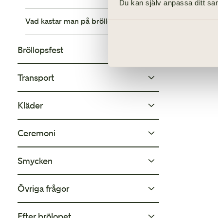
Du kan själv anpassa ditt sam
Vad kastar man på bröllopsparet?
Bröllopsfest
Transport
Vad är dyrast på ett bröllop?
Vad kostar en bröllopsfest?
Kläder
Vad kostar det att hyra veteranbil?
Hur gör man en bröllopsbudget?
Ceremoni
Varför har man vit klänning?
Måste jag lära mig att dansa vals?
Vad har man på fötterna när man
Smycken
Måste man vara medlem i Svenska
gifter sig?
kyrkan för att få gifta sig?
Kan Elvis närvara vid mitt bröllop?
Övriga frågor
Var kan jag köpa vigselringar?
Hur klär man sig varmt som brud?
Måste man vara konfirmerad för att
gifta sig?
Hur gör man en bordsplacering?
Vad betyder solitär?
Efter brölopet
Vad är en morgongåva?