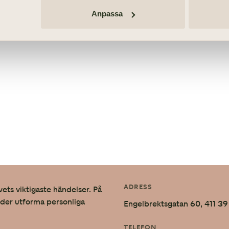
Anpassa
ADRESS
vets viktigaste händelser. På
nder utforma personliga
Engelbrektsgatan 60, 411 
TELEFON