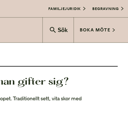
FAMILJEJURIDIK
BEGRAVNING
Sök
BOKA MÖTE
Vigselceremoni
man gifter sig?
Bröllopsfest
Bröllop och juridik
llopet. Traditionellt sett, vita skor med
Transport
Vårbröllop