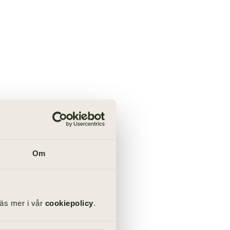
Höstbröllop
Om
Läs mer i vår
cookiepolicy
.