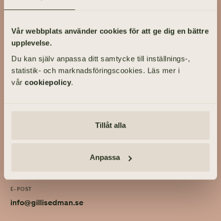
På Gillis Edman har vi lång erfarenhet av att ta hand om livets
viktigaste händelser. På våra kontor fördelade över hela
Vår webbplats använder cookies för att ge dig en bättre
Västsverige hjälper vi kunder utforma personliga bröllop och
upplevelse.
familjejuridik.
Du kan själv anpassa ditt samtycke till inställnings-,
Om Gillis Edman
Kontakta oss
statistik- och marknadsföringscookies. Läs mer i
HBTQI-certifierad
vår
cookiepolicy
.
ADRESS
Tillåt alla
Engelbrektsgatan 60, 411 39 GÖTEBORG
TELEFON
Anpassa
031-355 40 30
E-POST
info@gillisedman.se