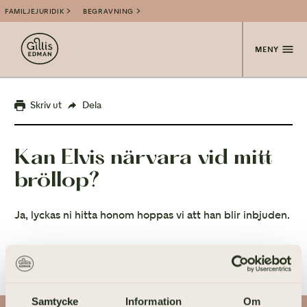
FAMILJEJURIDIK
BEGRAVNING
MENY
Skriv ut
Dela
Kan Elvis närvara vid mitt
bröllop?
Ja, lyckas ni hitta honom hoppas vi att han blir inbjuden.
Samtycke
Information
Om