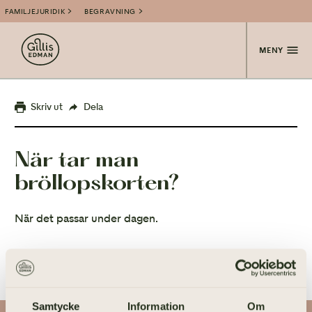
FAMILJEJURIDIK
BEGRAVNING
MENY
Skriv ut
Dela
När tar man
bröllopskorten?
När det passar under dagen.
Samtycke
Information
Om