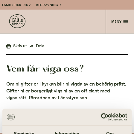
FAMILJEJURIDIK
BEGRAVNING
MENY
Skriv ut
Dela
Vem får viga oss?
Om ni gifter er i kyrkan blir ni vigda av en behörig präst.
Gifter ni er borgerligt vigs ni av en officiant med
vigselrätt, förordnad av Länsstyrelsen.
Samtycke
Information
Om