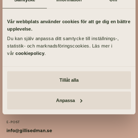
På Gillis Edman har vi lång erfarenhet av att ta hand om livets
viktigaste händelser. På våra kontor fördelade över hela
Vår webbplats använder cookies för att ge dig en bättre
Västsverige hjälper vi kunder utforma personliga bröllop och
upplevelse.
familjejuridik.
Du kan själv anpassa ditt samtycke till inställnings-,
Om Gillis Edman
Kontakta oss
statistik- och marknadsföringscookies. Läs mer i
HBTQI-certifierad
vår
cookiepolicy
.
ADRESS
Tillåt alla
Engelbrektsgatan 60, 411 39 GÖTEBORG
Anpassa
TELEFON
031-355 40 30
E-POST
info@gillisedman.se