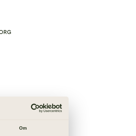
BORG
Om