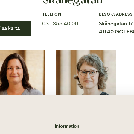
Skånegatan
Avvecklingshjälp
TELEFON
BESÖKSADRESS
031-355 40 00
Skånegatan 17
isa karta
411 40 GÖTE
031-355 40 65
0300-45 90 83
Information
STINA BERG
ANN-SOFIE