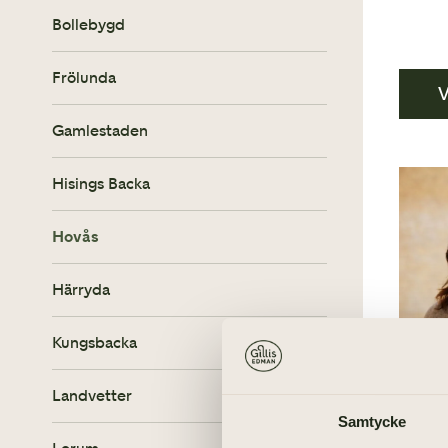
Att planera begravning
Bollebygd
Allt du behöver tänka på
Frölunda
V
Gamlestaden
Hisings Backa
Hovås
Härryda
Kungsbacka
Landvetter
Samtycke