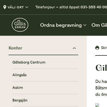
Telefonjour – alltid öppet
031-355 40 0
VÄLJ ORT
Ordna begravning
Om Gil
DIREKT EFTER DÖDSFALL
Skr
Kontor
De första besluten
Göteborg Centrum
Gi
Vad du behöver tänka på efter ett dödsfall
Alingsås
Checklista efter dödsfall
Du har
En lista med viktiga punkter
Båtsma
Askim
Vårt första möte
du öns
När du är redo att planera begravning
Bergsjön