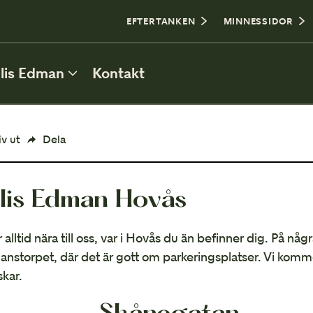
0
EFTERTANKEN
MINNESSIDOR
lis Edman
Kontakt
ATT PLANERA BEGRAVNING
iv ut
Dela
Personlig utformning
llis Edman Hovås
Borgerlig eller religiös begravning
Plats för begravning
 alltid nära till oss, var i Hovås du än befinner dig. På någ
nstorpet, där det är gott om parkeringsplatser. Vi kommer
Kista och urna
kar.
Bouppteckning