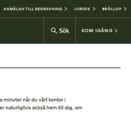
ANMÄLAN TILL BEGRAVNING
JURIDIK
BRÖLLOP
Sök
KOM IGÅNG
Vad kostar en begravning?
Jordbegravning eller kremering
Begravningsceremoni
ra minuter når du vårt kontor i
 naturligtvis också hem till dig, om
Gravplats
Vanliga frågor