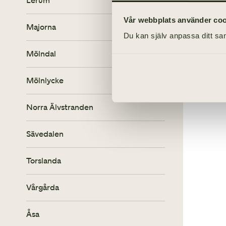
Lerum
Beg
Vår webbplats använder cooki
Majorna
Du kan själv anpassa ditt sam
Mölndal
Mölnlycke
Norra Älvstranden
Sävedalen
Torslanda
Vårgårda
Åsa