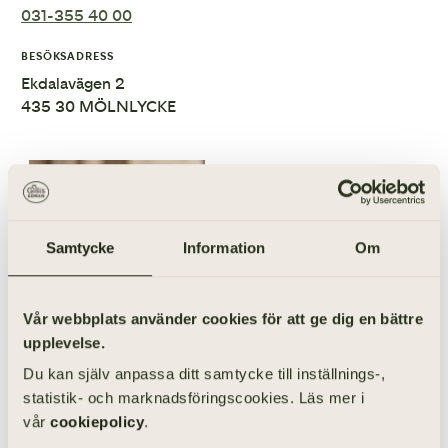
031-355 40 00
BESÖKSADRESS
Ekdalavägen 2
435 30 MÖLNLYCKE
Samtycke
Information
Om
Vår webbplats använder cookies för att ge dig en bättre
upplevelse.
031-355 40 67
Du kan själv anpassa ditt samtycke till inställnings-,
statistik- och marknadsföringscookies. Läs mer i
ÅSA JOHANSSON
Begravningsentreprenör
vår
cookiepolicy
.