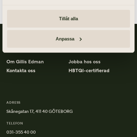
Tillåt alla
Gillis Edman är en av Sveriges mest anlitade begravningsbyråer.
Anpassa
På våra kontor fördelade över hela Västsverige hjälper vi kunder
med personliga begravningar och familjejuridik.
Om Gillis Edman
Jobba hos oss
Kontakta oss
HBTQI-certifierad
ADRESS
Skånegatan 17, 411 40 GÖTEBORG
TELEFON
031-355 40 00