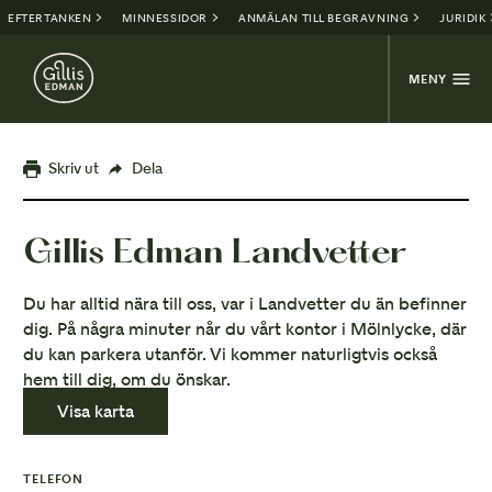
EFTERTANKEN
MINNESSIDOR
ANMÄLAN TILL BEGRAVNING
JURIDIK
MENY
Skriv ut
Dela
Gillis Edman Landvetter
Du har alltid nära till oss, var i Landvetter du än befinner
dig. På några minuter når du vårt kontor i Mölnlycke, där
du kan parkera utanför. Vi kommer naturligtvis också
hem till dig, om du önskar.
Visa karta
TELEFON