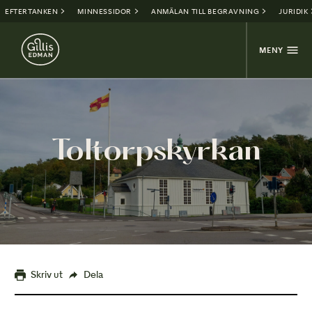
EFTERTANKEN
MINNESSIDOR
ANMÄLAN TILL BEGRAVNING
JURIDIK
MENY
Toltorpskyrkan
Skriv ut
Dela