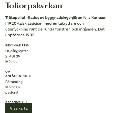
Toltorpskyrkan
Träkapellet ritades av byggnadsingenjören Nils Karlsson
i 1920-talsklassicism med en takryttare och
utsmyckning runt de runda fönstren och ingången. Det
uppfördes 1933.
BESÖKSADRESS
Dalgångsgatan
2, 431 39
Mölndal
OM
ANLÄGGNINGEN
Församling:
Mölndals
pastorat
Kapacitet: 80
Visa karta