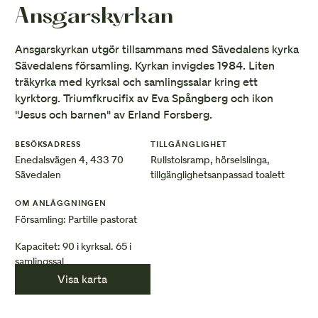
Ansgarskyrkan
Ansgarskyrkan utgör tillsammans med Sävedalens kyrka
Sävedalens församling. Kyrkan invigdes 1984. Liten
träkyrka med kyrksal och samlingssalar kring ett
kyrktorg. Triumfkrucifix av Eva Spångberg och ikon
"Jesus och barnen" av Erland Forsberg.
BESÖKSADRESS
TILLGÄNGLIGHET
Enedalsvägen 4, 433 70
Rullstolsramp, hörselslinga,
Sävedalen
tillgänglighetsanpassad toalett
OM ANLÄGGNINGEN
Församling: Partille pastorat
Kapacitet: 90 i kyrksal. 65 i
samlingssal
Visa karta