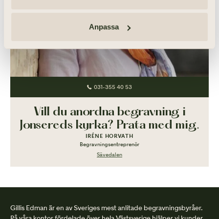
Anpassa
031-355 40 53
Vill du anordna begravning i
Jonsereds kyrka? Prata med mig.
IRÉNE HORVATH
Begravningsentreprenör
Sävedalen
Gillis Edman är en av Sveriges mest anlitade begravningsbyråer.
På våra kontor fördelade över hela Västsverige hjälper vi kunder