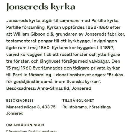
Jonsereds kyrka
Jonsereds kyrka utgör tillsammans med Partille kyrka
Partille församling. Kyrkan uppfördes 1858-1860 efter
att William Gibson d.ä, grundaren av Jonsereds fabriker,
testamenterat pengar till ett kyrkbygge. Invigningen
ägde rum i maj 1860. Kyrkans kor byggdes till 1897,
varvid korväggen fick ett rosettfönster och ytterligare
tre fönster, och långhuset försågs med valvbågar. Den
15 maj 1960 överlämnades den tidigare privata kyrkan
till Partille församling. I donationsbrevet anges: "Brukas
för gudstjänständamål inom Svenska kyrkan".
Besöksadress: Anna-Stinas lid, Jonsered
BESÖKSADRESS
TILLGÄNGLIGHET
Maneredsvägen 3, 433 75
Rullstolsramp, hörselslinga
Jonsered
OM ANLÄGGNINGEN
Församling: Partille pastorat