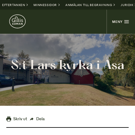
EFTERTANKEN
MINNESSIDOR
ANMÄLAN TILL BEGRAVNING
JURIDIK
MENY
S:t Lars kyrka i Åsa
Skriv ut
Dela