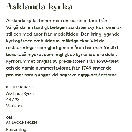
Asklanda kyrka
Asklanda kyrka finner man en kvarts bilfärd från
Vårgårda, en lantligt belägen sandstenskyrka i romersk
stil och med anor från medeltiden. Den kringliggande
kyrkogården omhuldas av mäktiga ekar. Vid de
restaureringar som gjort genom åren har man försökt
bevara så mycket som möjligt av kyrkans äldre delar.
Kyrkorummet präglas av predikstolen från 1630-talet
och de gamla nummertavlorna från 1749 anger de
psalmer som sjunges vid begravningsgudstjänsterna.
BESÖKSADRESS
Asklanda Kyrka,
447 93
Vårgårda
OM
ANLÄGGNINGEN
Församling: