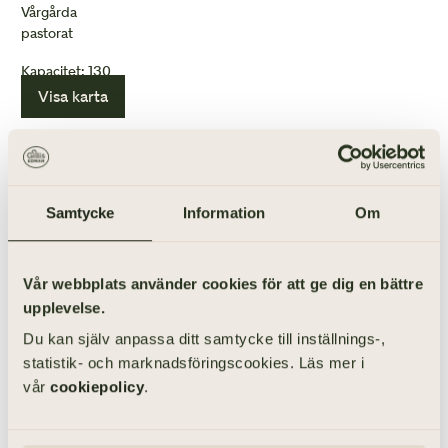
Vårgårda
pastorat
Kapacitet: 130
Visa karta
ANORDNA BEGRAVNING I ASKLANDA KYRKA
Samtycke
Information
Om
Vår webbplats använder cookies för att ge dig en bättre
upplevelse.
Du kan själv anpassa ditt samtycke till inställnings-,
statistik- och marknadsföringscookies. Läs mer i
vår
cookiepolicy
.