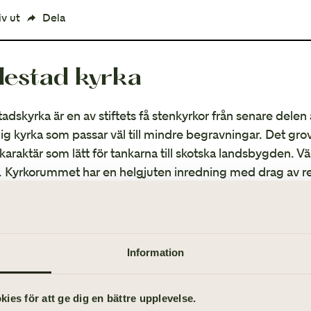
Avvecklingshjälp
iv ut
Dela
llestad kyrka
tadskyrka är en av stiftets få stenkyrkor från senare delen
g kyrka som passar väl till mindre begravningar. Det gro
 karaktär som lätt för tankarna till skotska landsbygden. V
a. Kyrkorummet har en helgjuten inredning med drag av r
BESÖKSADRESS
Fullestad Kyrka, 447 91 Vårgård
Information
OM ANLÄGGNINGEN
Församling: Vårgårda pastorat
es för att ge dig en bättre upplevelse.
Kapacitet: 100
Visa karta