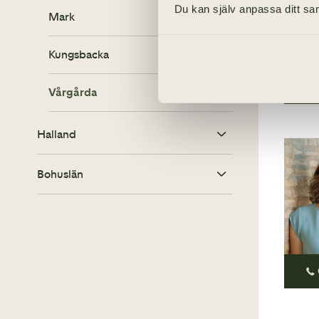
Du kan själv anpassa ditt sam
Hisingen
Majorna
Mark
Göteborg
Härryda
Kungsbacka
Majorna
Bollebygd
Vårgårda
Mölndal
Halland
Kungsbacka
Bohuslän
Mölndal
Öckerö
Kungsbacka
Lysekil
Bollebygd
Uddevalla
Mark