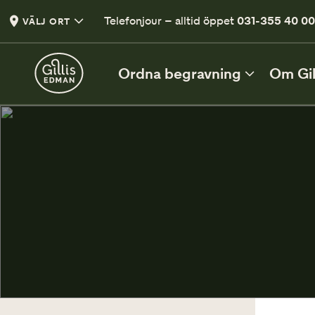
Telefonjour – alltid öppet
031-355 40 0
VÄLJ ORT
Ordna begravning
Om Gil
DIREKT EFTER DÖDSFALL
De första besluten
Vad du behöver tänka på efter ett dödsfall
Checklista efter dödsfall
En lista med viktiga punkter
Vårt första möte
När du är redo att planera begravning