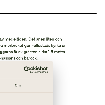
 av medeltiden. Det är en liten och
va murbruket ger Fullestads kyrka en
äggarna är av gråsten cirka 1,5 meter
enässans och barock.
a
Om