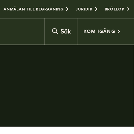
ANMÄLAN TILL BEGRAVNING
JURIDIK
BRÖLLOP
Sök
KOM IGÅNG
Vad kostar en begravning?
Jordbegravning eller kremering
Begravningsceremoni
Gravplats
Vanliga frågor