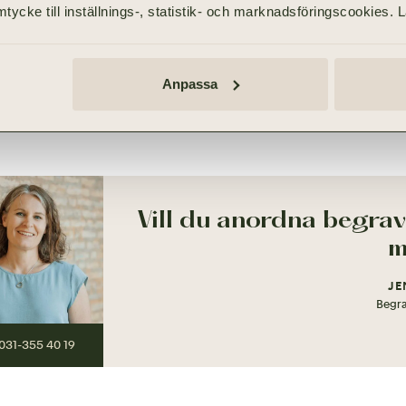
tycke till inställnings-, statistik- och marknadsföringscookies. 
Anpassa
ANORDNA BEGRAVNING I F
Vill du anordna begrav
m
JE
Begra
031-355 40 19