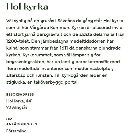
Hol kyrka
Väl synlig på en grusås i Säveåns dalgång står Hol kyrka
som tillhör Vårgårda Kommun. Kyrkan är placerad invid
ett stort järnåldersgravfält och de äldsta delarna är från
1200-talet. Den järnbeslagna medeltidsdörren har
kulhål som stammar från 1611 då danskarna plundrade
kyrkan. Kyrkorummet, som väl lämpar sig för
begravningsakten, har en lantlig barockatmosfär med
flera medeltida inventarier som madonnaskulptur,
altarskåp och runsten. Till kyrkogården leder en
stiglucka, en taköverbyggd portal.
BESÖKSADRESS
Hol Kyrka, 441
93 Alingsås
OM
ANLÄGGNINGEN
Församling: