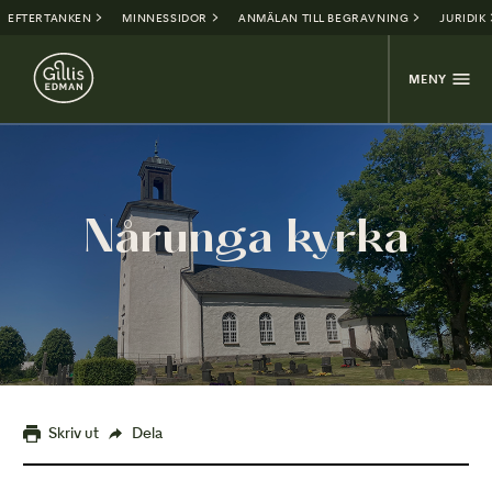
EFTERTANKEN
MINNESSIDOR
ANMÄLAN TILL BEGRAVNING
JURIDIK
MENY
Nårunga kyrka
Skriv ut
Dela