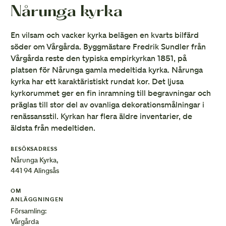
Nårunga kyrka
En vilsam och vacker kyrka belägen en kvarts bilfärd
söder om Vårgårda. Byggmästare Fredrik Sundler från
Vårgårda reste den typiska empirkyrkan 1851, på
platsen för Nårunga gamla medeltida kyrka. Nårunga
kyrka har ett karaktäristiskt rundat kor. Det ljusa
kyrkorummet ger en fin inramning till begravningar och
präglas till stor del av ovanliga dekorationsmålningar i
renässansstil. Kyrkan har flera äldre inventarier, de
äldsta från medeltiden.
BESÖKSADRESS
Nårunga Kyrka,
441 94 Alingsås
OM
ANLÄGGNINGEN
Församling:
Vårgårda