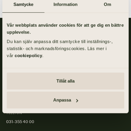
Samtycke
Information
Om
Vår webbplats använder cookies för att ge dig en bättre
Gillis Edman är en av Sveriges mest anlitade begravningsbyråer.
upplevelse.
På våra kontor fördelade över hela Västsverige hjälper vi kunder
Du kan själv anpassa ditt samtycke till inställnings-,
med personliga begravningar och familjejuridik.
statistik- och marknadsföringscookies. Läs mer i
Om Gillis Edman
Jobba hos oss
vår
cookiepolicy
.
Kontakta oss
HBTQI-certifierad
Tillåt alla
ADRESS
Anpassa
Skånegatan 17, 411 40 GÖTEBORG
TELEFON
031-355 40 00