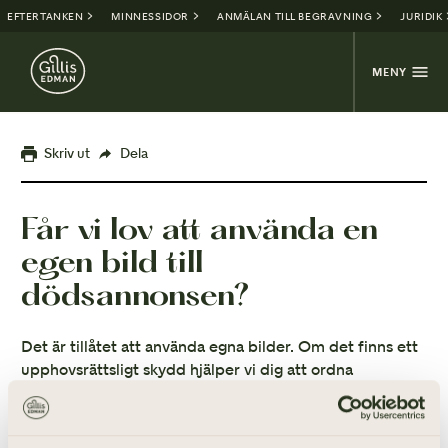
EFTERTANKEN
MINNESSIDOR
ANMÄLAN TILL BEGRAVNING
JURIDIK
MENY
Skriv ut
Dela
Får vi lov att använda en
egen bild till
dödsannonsen?
Det är tillåtet att använda egna bilder. Om det finns ett
upphovsrättsligt skydd hjälper vi dig att ordna
rättigheterna att använda den.