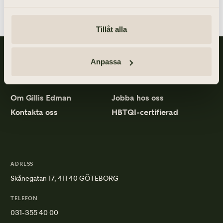
minst två arbetsdagar före införandet. Fråga din
beställs får du se och godkänna ett korrektur med
begravningsentreprenör för exakt tid.
prisspecifikation.
Tillåt alla
LÄS MER
LÄS MER
Gillis Edman är en av Sveriges mest anlitade begravningsbyråer.
Anpassa
På våra kontor fördelade över hela Västsverige hjälper vi kunder
med personliga begravningar och familjejuridik.
Om Gillis Edman
Jobba hos oss
Kontakta oss
HBTQI-certifierad
ADRESS
Skånegatan 17, 411 40 GÖTEBORG
TELEFON
031-355 40 00