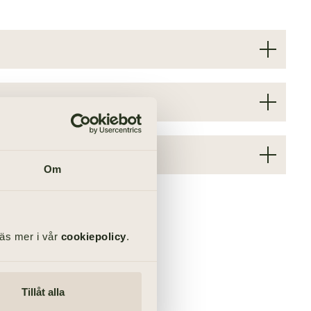
 ceremonin. Om ni har köpt en blomma som ni
ilokalen senast 60 minuter innan
de blomman istället.
 gravsättningen sker i minneslund,
gård vid kyrkan eller kapellet. De plockas
koration?
Om
msidan av kistan med en stående dekoration,
handblommor till de närmaste. En handblomma
entet i ceremonin.
Läs mer i vår
cookiepolicy
.
Tillåt alla