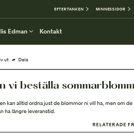
0
EFTERTANKEN
MINNESSIDOR
lis Edman
Kontakt
ATT PLANERA BEGRAVNING
iv ut
Dela
Personlig utformning
n vi beställa sommarblomm
Borgerlig eller religiös begravning
Plats för begravning
ten kan alltid ordna just de blommor ni vill ha, men om de
n ha längre leveranstid.
Kista och urna
RELATERADE F
Bouppteckning