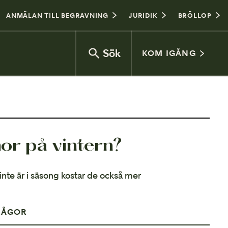
ANMÄLAN TILL BEGRAVNING
JURIDIK
BRÖLLOP
Sök
KOM IGÅNG
Vad kostar en begravning?
or på vintern?
Jordbegravning eller kremering
Begravningsceremoni
 inte är i säsong kostar de också mer
Gravplats
RÅGOR
Vanliga frågor