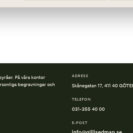
ADRESS
byråer. På våra kontor
ersonliga begravningar och
Skånegatan 17, 411 40 GÖT
TELEFON
031-355 40 00
E-POST
info@gillisedman.se