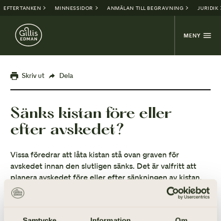
EFTERTANKEN
MINNESSIDOR
ANMÄLAN TILL BEGRAVNING
JURIDIK
MENY
Skriv ut
Dela
Sänks kistan före eller
efter avskedet?
Vissa föredrar att låta kistan stå ovan graven för
avskedet innan den slutligen sänks. Det är valfritt att
planera avskedet före eller efter sänkningen av kistan.
Samtycke
Information
Om