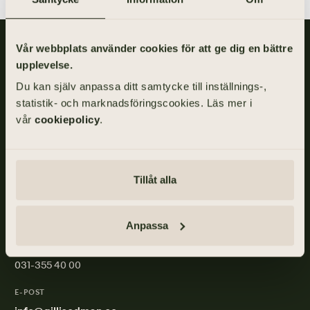
Vår webbplats använder cookies för att ge dig en bättre
Gillis Edman är en av Sveriges mest anlitade begravningsbyråer.
På våra kontor fördelade över hela Västsverige hjälper vi kunder
upplevelse.
med personliga begravningar och familjejuridik.
Du kan själv anpassa ditt samtycke till inställnings-,
statistik- och marknadsföringscookies. Läs mer i
Om Gillis Edman
Jobba hos oss
vår
cookiepolicy
.
Kontakta oss
HBTQI-certifierad
Tillåt alla
ADRESS
Skånegatan 17, 411 40 GÖTEBORG
Anpassa
TELEFON
031-355 40 00
E-POST