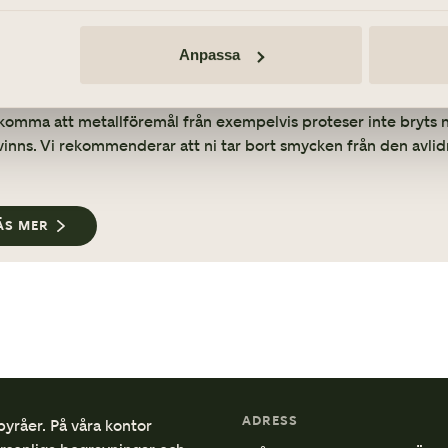
det bli över rester efter en kremering?
Anpassa
är ytterst sällsynt att något består utöver aska efter en kreme
komma att metallföremål från exempelvis proteser inte bryts ne
vinns. Vi rekommenderar att ni tar bort smycken från den avl
ÄS MER
ADRESS
byråer. På våra kontor