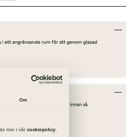
ta i ett angränsande rum för att genom glasad
Om
g för kremeringen. Tala med oss innan så
Läs mer i vår
cookiepolicy
.