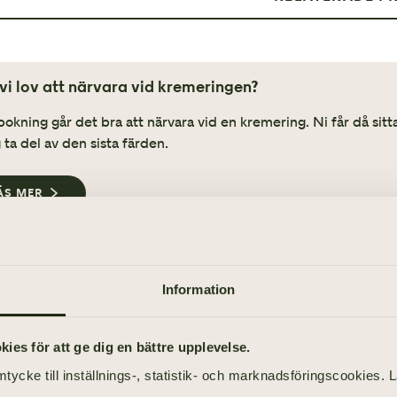
Avvecklingshjälp
 vi lov att närvara vid kremeringen?
bokning går det bra att närvara vid en kremering. Ni får då sit
 ta del av den sista färden.
ÄS MER
 vi få veta när kremeringen sker?
Information
atoriet brukar kunna ange en dag och ett ungefärligt klocksla
dlar vi tiden till er.
es för att ge dig en bättre upplevelse.
ÄS MER
tycke till inställnings-, statistik- och marknadsföringscookies. 