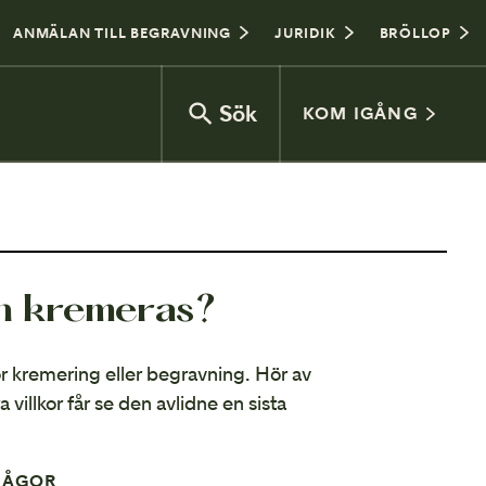
ANMÄLAN TILL BEGRAVNING
JURIDIK
BRÖLLOP
Sök
KOM IGÅNG
Vad kostar en begravning?
en kremeras?
Jordbegravning eller kremering
Begravningsceremoni
 för kremering eller begravning. Hör av
ra villkor får se den avlidne en sista
Gravplats
Vanliga frågor
RÅGOR