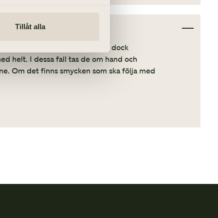
Tillåt alla
ring i 1000-gradig hetta. Det kan dock
d helt. I dessa fall tas de om hand och
idne. Om det finns smycken som ska följa med