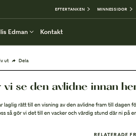
0
EFTERTANKEN
MINNESSIDOR
lis Edman
Kontakt
ATT PLANERA BEGRAVNING
iv ut
Dela
Personlig utformning
r vi se den avlidne innan h
Borgerlig eller religiös begravning
Plats för begravning
ar laglig rätt till en visning av den avlidne fram till dagen
l oss så gör vi det till en vacker och värdig stund där ni på e
Kista och urna
Bouppteckning
RELATERADE F