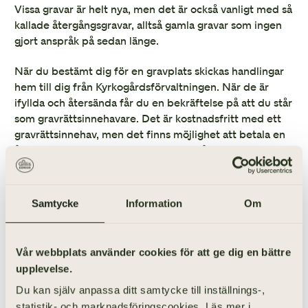
Vissa gravar är helt nya, men det är också vanligt med så
kallade återgångsgravar, alltså gamla gravar som ingen
gjort anspråk på sedan länge.
När du bestämt dig för en gravplats skickas handlingar
hem till dig från Kyrkogårdsförvaltningen. När de är
ifyllda och återsända får du en bekräftelse på att du står
som gravrättsinnehavare. Det är kostnadsfritt med ett
gravrättsinnehav, men det finns möjlighet att betala en
årlig summa för gravskötsel. Du kan stå som ensam
gravrättsinnehavare eller dela innehavet med någon i
familjen. Samtliga gravrättsinnehavare måste godkänna
en gravsättning.
Samtycke
Information
Om
RELATERADE FRÅGOR
Vår webbplats använder cookies för att ge dig en bättre
upplevelse.
Behöver jag beställa en ny gravsten eller kan
Du kan själv anpassa ditt samtycke till inställnings-,
vi lägga till text på en gammal gravsten?
statistik- och marknadsföringscookies. Läs mer i