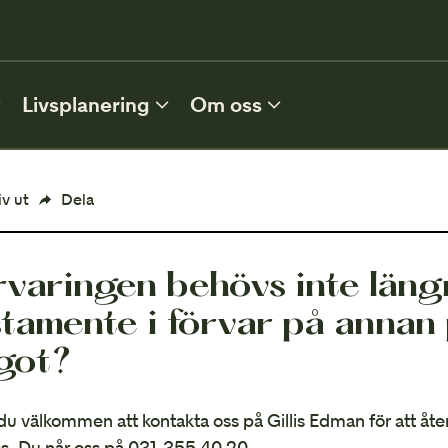
0
Livsplanering
Om oss
FLER TJÄNSTER
iv ut
Dela
Förvaltning
rvaringen behövs inte längr
MER INFORMATION
stamente i förvar på annan 
got?
Vem ärver?
du välkommen att kontakta oss på Gillis Edman för att åte
s. Du når oss på 031-355 40 20.