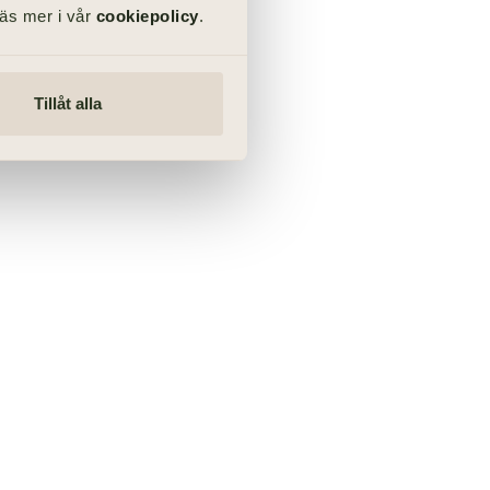
Läs mer i vår
cookiepolicy
.
Tillåt alla