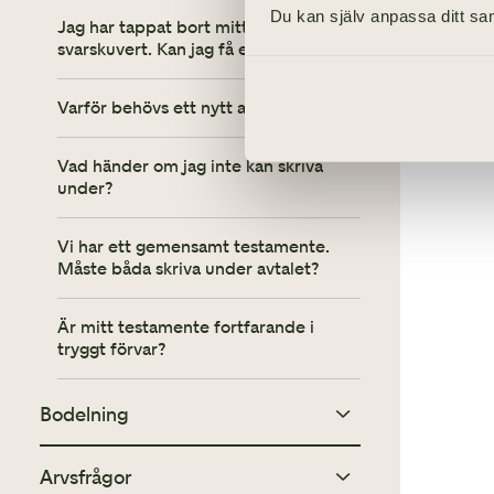
Du kan själv anpassa ditt sam
Jag har tappat bort mitt avtal eller
svarskuvert. Kan jag få ett nytt?
Varför behövs ett nytt avtal?
Vad händer om jag inte kan skriva
under?
Vi har ett gemensamt testamente.
Måste båda skriva under avtalet?
Är mitt testamente fortfarande i
tryggt förvar?
Bodelning
Arvsfrågor
Vad innebär det att begära 12:2?