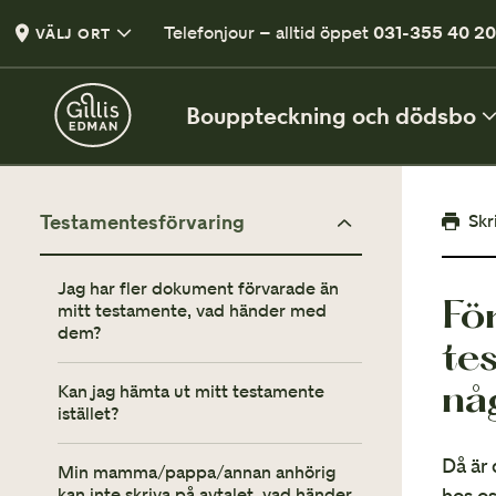
Telefonjour – alltid öppet
031-355 40 2
VÄLJ ORT
Bouppteckning och dödsbo
VÅRA TJÄNSTER
Skr
Testamentesförvaring
Bouppteckning
Jag har fler dokument förvarade än
Fö
Samanställning av den avlidnes tillgångar
mitt testamente, vad händer med
dem?
te
Arvskifte och bodelning
Avtal om hur arvet fördelas
nå
Kan jag hämta ut mitt testamente
istället?
Då är 
Min mamma/pappa/annan anhörig
hos os
kan inte skriva på avtalet, vad händer