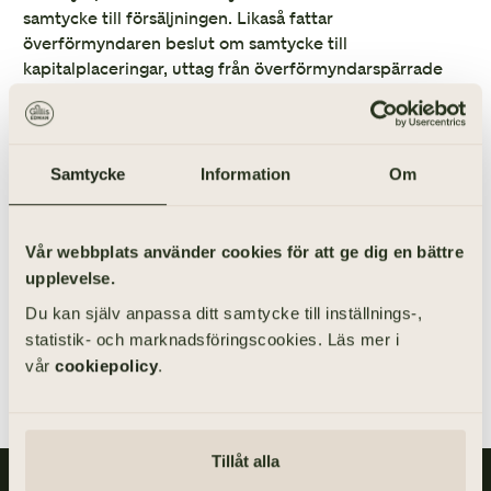
samtycke till försäljningen. Likaså fattar
överförmyndaren beslut om samtycke till
kapitalplaceringar, uttag från överförmyndarspärrade
konton etc. Överförmyndaren har samma ansvar för sin
tillsyn, oavsett om den gode mannen är en närstående
till den hen hjälper eller om den gode mannen är någon
utomstående, eftersom det är samma lagstiftning att
Samtycke
Information
Om
förhålla sig till. Att vara god man för en anhörig kan
upplevas belastande, eftersom man utöver att hjälpa sin
anhöriga, även behöver redovisa allt till
Vår webbplats använder cookies för att ge dig en bättre
överförmyndaren och dessutom inte får fatta beslut i
upplevelse.
alla frågor på egen hand, utan måste ansöka om
Du kan själv anpassa ditt samtycke till inställnings-,
samtycke i många frågor.
statistik- och marknadsföringscookies. Läs mer i
vår
cookiepolicy
.
Tillåt alla