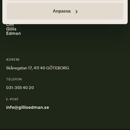
Gillis Edman är en av Sveriges mest anlitade begravningsbyråer.
På våra kontor fördelade över hela Västsverige hjälper vi kunder
Anpassa
med personliga begravningar och familjejuridik.
Om
Gillis
Edman
ADRESS
Skånegatan 17, 411 40 GÖTEBORG
TELEFON
031-355 40 20
E-POST
info@gillisedman.se