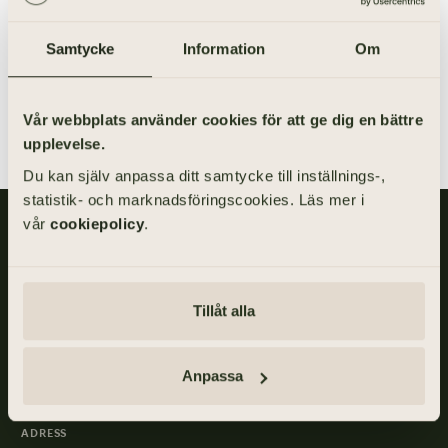
praktiken brukar det vara vanligast att begära 12:2 om
efterlevande maken är den mest förmögna i
förhållandet och att de båda makarna inte har samma
Samtycke
Information
Om
arvingar.
Vår webbplats använder cookies för att ge dig en bättre
upplevelse.
Du kan själv anpassa ditt samtycke till inställnings-,
statistik- och marknadsföringscookies. Läs mer i
vår
cookiepolicy
.
Gillis Edman är en av Sveriges mest anlitade begravningsbyråer.
På våra kontor fördelade över hela Västsverige hjälper vi kunder
med personliga begravningar och familjejuridik.
Tillåt alla
Om
Gillis
Edman
Anpassa
ADRESS