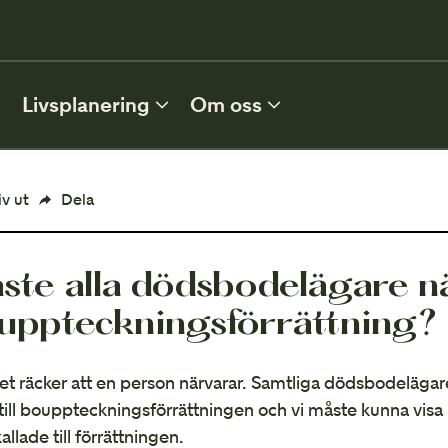
0
Livsplanering
Om oss
FLER TJÄNSTER
iv ut
Dela
Förvaltning
ste alla dödsbodelägare n
MER INFORMATION
uppteckningsförrättning?
Vem ärver?
et räcker att en person närvarar. Samtliga dödsbodeläga
 till bouppteckningsförrättningen och vi måste kunna visa
kallade till förrättningen.