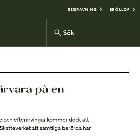
BEGRAVNING
BRÖLLOP
Sök
Försäkringsinventering
ärvara på en
Vanliga frågor om arv
re och efterarvingar kommer dock att
 Skatteverket att samtliga berörda har