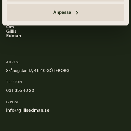
Gillis Edman är en av Sveriges mest anlitade begravningsbyråer.
På våra kontor fördelade över hela Västsverige hjälper vi kunder
Anpassa
med personliga begravningar och familjejuridik.
Om
Gillis
Edman
ADRESS
Skånegatan 17, 411 40 GÖTEBORG
TELEFON
031-355 40 20
E-POST
info@gillisedman.se