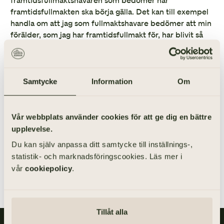
framtidsfullmaktshavaren som bedömer när
framtidsfullmakten ska börja gälla. Det kan till exempel
handla om att jag som fullmaktshavare bedömer att min
förälder, som jag har framtidsfullmakt för, har blivit så
dement att föräldern inte längre har förmåga att fatta
egna beslut eller att sköta sin ekonomi. Ett annat
alternativ är att du som vill ha en framtidsfullmakt
bestämmer att det är domstolen som ska besluta om att
Samtycke
Information
Om
framtidsfullmakten ska träda i kraft. Många av våra
kunder tycker att det är opraktiskt att det ska behövas
ett beslut från domstol, eftersom detta i många fall kan
Vår webbplats använder cookies för att ge dig en bättre
ta relativt lång tid och innebära en administrativt tung
upplevelse.
process. Själva syftet för många av våra kunder är att
Du kan själv anpassa ditt samtycke till inställnings-,
kunna hålla allt kring framtidsfullmakten inom familjen.
statistik- och marknadsföringscookies. Läs mer i
vår
cookiepolicy
.
Tillåt alla