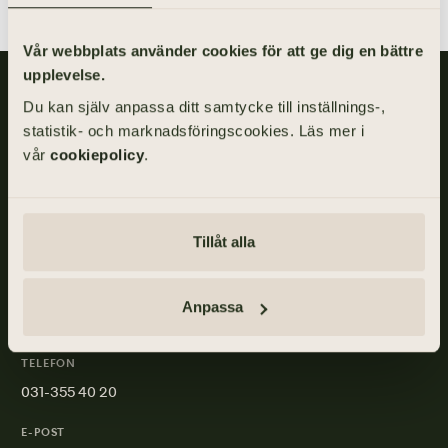
Vår webbplats använder cookies för att ge dig en bättre
upplevelse.
Gillis Edman är en av Sveriges mest anlitade begravningsbyråer.
Du kan själv anpassa ditt samtycke till inställnings-,
På våra kontor fördelade över hela Västsverige hjälper vi kunder
statistik- och marknadsföringscookies. Läs mer i
med personliga begravningar och familjejuridik.
vår
cookiepolicy
.
Om
Gillis
Edman
Tillåt alla
ADRESS
Anpassa
Skånegatan 17, 411 40 GÖTEBORG
TELEFON
031-355 40 20
E-POST