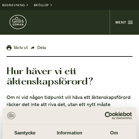
BEGRAVNING
BRÖLLOP
MENY
Skriv ut
Dela
Hur häver vi ett
äktenskapsförord?
Om ni vid någon tidpunkt vill häva ett äktenskapsförord
räcker det inte att riva det, utan ett nytt måste
upprättas och registreras hos myndighet för att det
gamla ska upphöra.
Samtycke
Information
Om