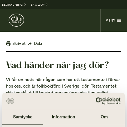
BEGRAVNING
BRÖLLOP
MENY
Skriv ut
Dela
Vad händer när jag dör?
Vi får en notis när någon som har ett testamente i förvar
hos oss, och är folkbokförd i Sverige, dör. Testamentet
skickas då ut till berörd person/organisation enligt
förvaringsavtalet.
Samtycke
Information
Om