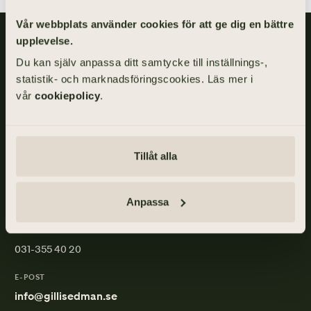
Vår webbplats använder cookies för att ge dig en bättre
upplevelse.
Gillis Edman är en av Sveriges mest anlitade begravningsbyråer.
På våra kontor fördelade över hela Västsverige hjälper vi kunder
Du kan själv anpassa ditt samtycke till inställnings-,
med personliga begravningar och familjejuridik.
statistik- och marknadsföringscookies. Läs mer i
vår
cookiepolicy
.
Om
Gillis
Edman
Tillåt alla
ADRESS
Skånegatan 17, 411 40 GÖTEBORG
Anpassa
TELEFON
031-355 40 20
E-POST
info@gillisedman.se