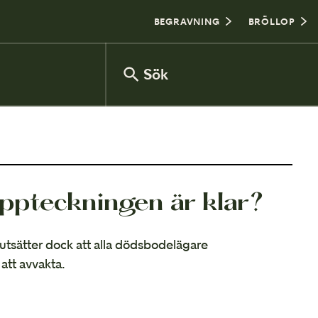
BEGRAVNING
BRÖLLOP
Sök
Försäkringsinventering
uppteckningen är klar?
utsätter dock att alla dödsbodelägare
Vanliga frågor om arv
 att avvakta.