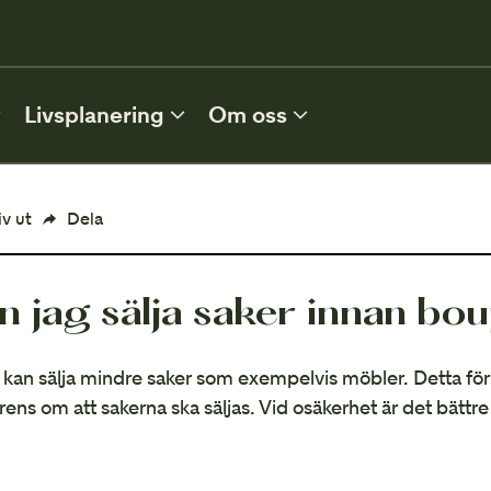
0
Livsplanering
Om oss
FLER TJÄNSTER
iv ut
Dela
Förvaltning
n jag sälja saker innan bo
MER INFORMATION
 kan sälja mindre saker som exempelvis möbler. Detta för
Vem ärver?
rens om att sakerna ska säljas. Vid osäkerhet är det bättre