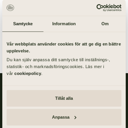
Många väljer att förvara framtidsfullmakten hemma hos
sig själv, exempelvis i ett säkerhetsskåp eller i en pärm
med viktiga handlingar. Tänk på att tala om för den som
du utsett som framtidsfullmaktshavare var du förvarar
Samtycke
Information
Om
din framtidsfullmakt. Ett annat alternativ är att den du
utsett som framtidsfullmaktshavare förvarar din
framtidsfullmakt.
Vår webbplats använder cookies för att ge dig en bättre
upplevelse.
Du kan själv anpassa ditt samtycke till inställnings-,
statistik- och marknadsföringscookies. Läs mer i
vår
cookiepolicy
.
Gillis Edman är en av Sveriges mest anlitade begravningsbyråer.
På våra kontor fördelade över hela Västsverige hjälper vi kunder
med personliga begravningar och familjejuridik.
Tillåt alla
Om
Gillis
Edman
Anpassa