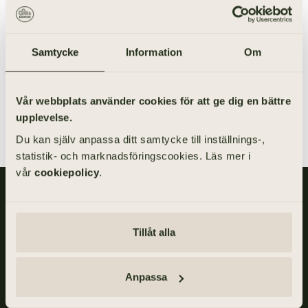
samhällsfunktion har ansvar för att hjälpa människor
med deras framtidsfullmakter.
Samtycke
Information
Om
Det är klokt att ta hjälp av en jurist för att vara säker på
att din framtidsfullmakt ska bli giltig och att den
utformas på sådant sätt att din vilja blir styrande.
Vår webbplats använder cookies för att ge dig en bättre
upplevelse.
Du kan själv anpassa ditt samtycke till inställnings-,
statistik- och marknadsföringscookies. Läs mer i
vår
cookiepolicy
.
Gillis Edman är en av Sveriges mest anlitade begravningsbyråer.
På våra kontor fördelade över hela Västsverige hjälper vi kunder
med personliga begravningar och familjejuridik.
Tillåt alla
Om
Gillis
Edman
Anpassa