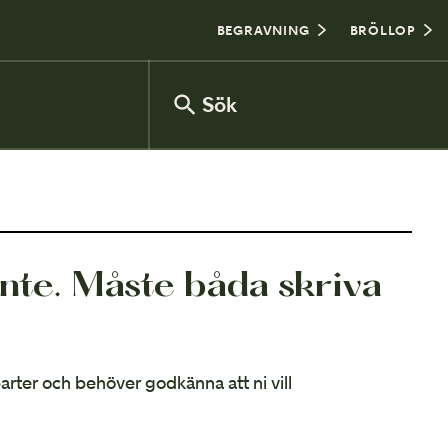
BEGRAVNING
BRÖLLOP
Sök
Försäkringsinventering
nte. Måste båda skriva
Vanliga frågor om arv
parter och behöver godkänna att ni vill