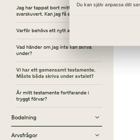
Du kan själv anpassa ditt sam
Jag har tappat bort mitt avtal eller
svarskuvert. Kan jag få ett nytt?
Varför behövs ett nytt avtal?
Vad händer om jag inte kan skriva
under?
Vi har ett gemensamt testamente.
Måste båda skriva under avtalet?
Är mitt testamente fortfarande i
tryggt förvar?
Bodelning
Arvsfrågor
Vad innebär det att begära 12:2?