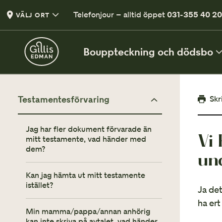
Telefonjour – alltid öppet
031-355 40 2
VÄLJ ORT
Bouppteckning och dödsbo
VÅRA TJÄNSTER
Skr
Testamentesförvaring
Bouppteckning
Jag har fler dokument förvarade än
Vi
Samanställning av den avlidnes tillgångar
mitt testamente, vad händer med
dem?
un
Arvskifte och bodelning
Avtal om hur arvet fördelas
Kan jag hämta ut mitt testamente
istället?
Ja det
ha ert
Min mamma/pappa/annan anhörig
kan inte skriva på avtalet, vad händer