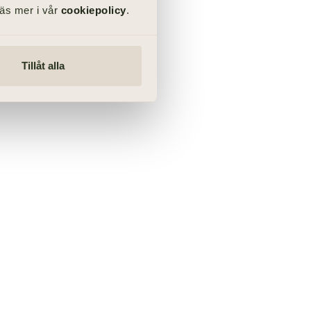
Läs mer i vår
cookiepolicy
.
Tillåt alla