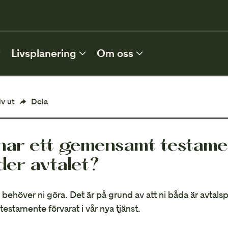
0
Livsplanering
Om oss
FLER TJÄNSTER
iv ut
Dela
Förvaltning
 har ett gemensamt testame
MER INFORMATION
der avtalet?
Vem ärver?
 behöver ni göra. Det är på grund av att ni båda är avtals
 testamente förvarat i vår nya tjänst.