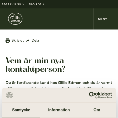
BEGRAVNING
BRÖLLOP
MENY
Skriv ut
Dela
Vem är min nya
kontaktperson?
Du är fortfarande kund hos Gillis Edman och du är varmt
välkommen att kontakta oss när du vill ha hjälp med
juridik.
Samtycke
Information
Om