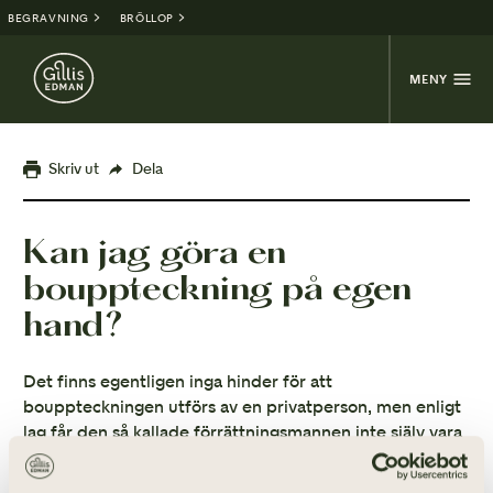
BEGRAVNING
BRÖLLOP
MENY
Skriv ut
Dela
Kan jag göra en
bouppteckning på egen
hand?
Det finns egentligen inga hinder för att
bouppteckningen utförs av en privatperson, men enligt
lag får den så kallade förrättningsmannen inte själv vara
dödsbodelägare, efterarvinge eller ombud för någon av
dessa. En bouppteckning kan dessutom vara