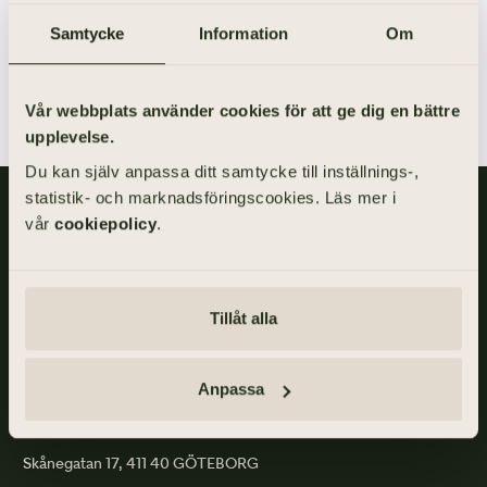
komplicerad. Därför är det klokt att lämna över
Samtycke
Information
Om
uppgiften till en erfaren jurist.
Vår webbplats använder cookies för att ge dig en bättre
upplevelse.
Du kan själv anpassa ditt samtycke till inställnings-,
statistik- och marknadsföringscookies. Läs mer i
Gillis Edman är en av Sveriges mest anlitade begravningsbyråer.
vår
cookiepolicy
.
På våra kontor fördelade över hela Västsverige hjälper vi kunder
med personliga begravningar och familjejuridik.
Om
Gillis
Tillåt alla
Edman
Anpassa
ADRESS
Skånegatan 17, 411 40 GÖTEBORG