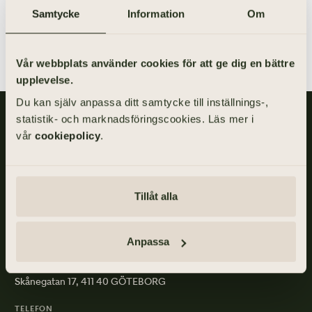
eftersom de är de enda som har rätt till laglott.
Samtycke
Information
Om
Vår webbplats använder cookies för att ge dig en bättre
upplevelse.
Du kan själv anpassa ditt samtycke till inställnings-,
statistik- och marknadsföringscookies. Läs mer i
Gillis Edman är en av Sveriges mest anlitade begravningsbyråer.
På våra kontor fördelade över hela Västsverige hjälper vi kunder
vår
cookiepolicy
.
med personliga begravningar och familjejuridik.
Om
Gillis
Tillåt alla
Edman
Anpassa
ADRESS
Skånegatan 17, 411 40 GÖTEBORG
TELEFON