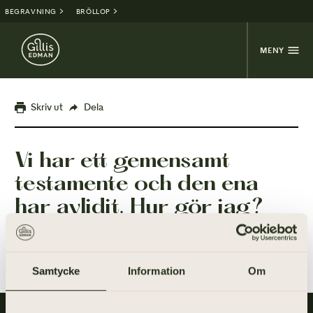
BEGRAVNING
BRÖLLOP
MENY
Skriv ut
Dela
Vi har ett gemensamt
testamente och den ena
har avlidit. Hur gör jag?
Samtycke
Information
Om