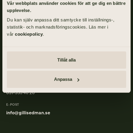
Vår webbplats använder cookies för att ge dig en bättre
Gillis Edman är en av Sveriges mest anlitade begravningsbyråer.
På våra kontor fördelade över hela Västsverige hjälper vi kunder
upplevelse.
med personliga begravningar och familjejuridik.
Du kan själv anpassa ditt samtycke till inställnings-,
statistik- och marknadsföringscookies. Läs mer i
Om
Gillis
vår
cookiepolicy
.
Edman
Tillåt alla
ADRESS
Skånegatan 17, 411 40 GÖTEBORG
Anpassa
TELEFON
031-355 40 20
E-POST
info@gillisedman.se